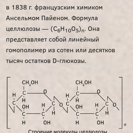
в 1838 г. французским химиком
Ансельмом Пайеном. Формула
целлюлозы — (C
H
O
)
. Она
6
10
5
n
представляет собой линейный
гомополимер из сотен или десятков
тысяч остатков D-глюкозы.